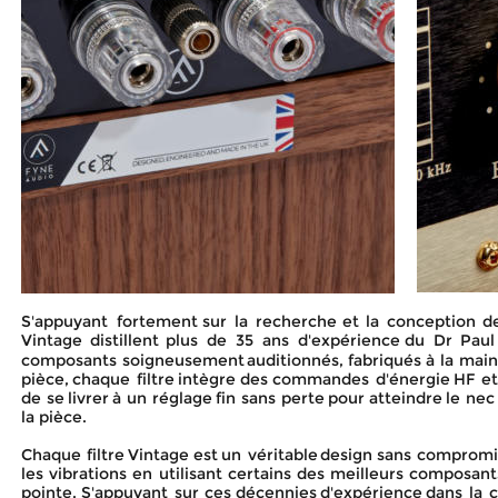
S'appuyant
fortement
sur
la
recherche
et
la
conception
d
Vintage
distillent
plus
de
35
ans
d'expérience
du
Dr
Paul
composants
soigneusement
auditionnés,
fabriqués
à
la
mai
pièce,
chaque
filtre
intègre
des
commandes
d'énergie
HF
et
de
se
livrer
à
un
réglage
fin
sans
perte
pour
atteindre
le
nec
la pièce.
Chaque
filtre
Vintage
est
un
véritable
design
sans
compromi
les
vibrations
en
utilisant
certains
des
meilleurs
composant
pointe.
S'appuyant
sur
ces
décennies
d'expérience
dans
la
c