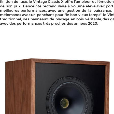
finition
de
luxe,
le
Vintage
Classic
X
offre
l'ampleur
et
l'émotion
de
son
prix.
L'enceinte
rectangulaire
à
volume
élevé
avec
port
meilleures
performances,
avec
une
gestion
de
la
puissance,
mélomanes
avec
un
penchant
pour
"le
bon
vieux
temps",
le
Vin
traditionnel,
des
panneaux
de
placage
en
bois
véritable,
des
ga
avec des performances très proches des années 2020.