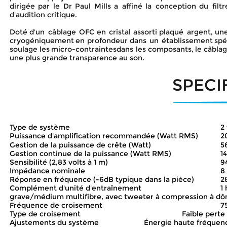
dirigée
par
le
Dr
Paul
Mills
a
affiné
la
conception
du
filtr
d'audition critique.
Doté
d'un
câblage
OFC
en
cristal
assorti
plaqué
argent,
un
cryogéniquement
en
profondeur
dans
un
établissement
spé
soulage
les
micro-contraintes
dans
les
composants,
le
câbla
une plus grande transparence au son.
SPECI
Type de système
2
Puissance d'amplification recommandée (Watt RMS)
2
Gestion de la puissance de crête (Watt)
5
Gestion continue de la puissance (Watt RMS)
1
Sensibilité (2,83 volts à 1 m)
9
Impédance nominale
8
Réponse en fréquence (-6dB typique dans la pièce)
2
Complément d'unité d'entraînement
1
grave/médium multifibre, avec tweeter à compression à dôm
Fréquence de croisement
7
Type de croisement
Faible perte
Ajustements du système
Énergie haute fréquence